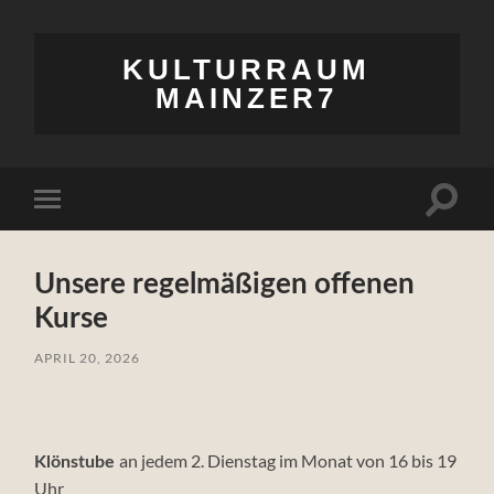
KULTURRAUM
MAINZER7
Suchfe
Mobile-
ein-/a
Menü
ein-/ausblenden
Unsere regelmäßigen offenen
Kurse
APRIL 20, 2026
an jedem 2. Dienstag im Monat von 16 bis 19
Klönstube
Uhr