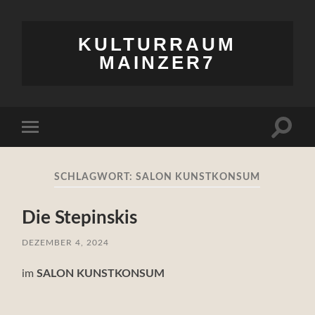
KULTURRAUM
MAINZER7
Suchfe
Mobile-
ein-/a
Menü
ein-/ausblenden
SCHLAGWORT:
SALON KUNSTKONSUM
Die Stepinskis
DEZEMBER 4, 2024
im
SALON KUNSTKONSUM