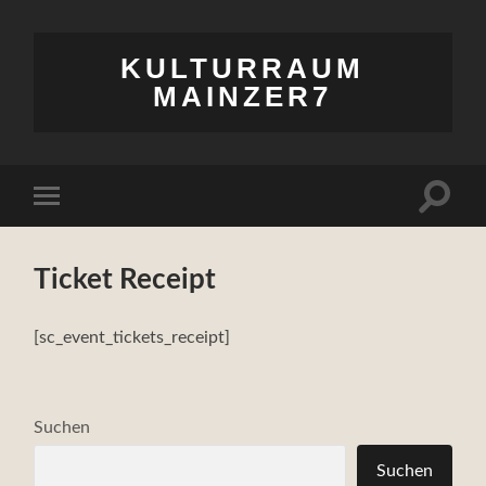
KULTURRAUM
MAINZER7
Suchfe
Mobile-
ein-/a
Menü
ein-/ausblenden
Ticket Receipt
[sc_event_tickets_receipt]
Suchen
Suchen