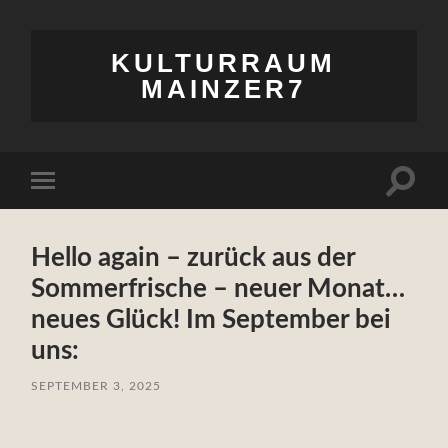
KULTURRAUM
MAINZER7
Suchfe
Mobile-
ein-/a
Menü
ein-/ausblenden
Hello again – zurück aus der
Sommerfrische – neuer Monat…
neues Glück! Im September bei
uns:
SEPTEMBER 3, 2025