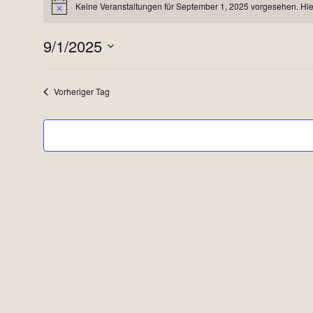
Keine Veranstaltungen für September 1, 2025 vorgesehen. Hie
Hinweis
für
9/1/2025
September
Datum
wählen.
1,
Vorheriger Tag
2025