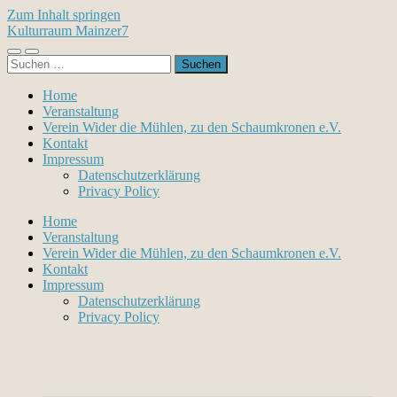
Zum Inhalt springen
Kulturraum Mainzer7
Mobile-
Suchfeld
Suchen
Menü
ein-/ausblenden
nach:
ein-/ausblenden
Home
Veranstaltung
Verein Wider die Mühlen, zu den Schaumkronen e.V.
Kontakt
Impressum
Datenschutzerklärung
Privacy Policy
Home
Veranstaltung
Verein Wider die Mühlen, zu den Schaumkronen e.V.
Kontakt
Impressum
Datenschutzerklärung
Privacy Policy