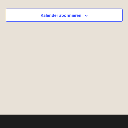
Ansicht
Naviga
Kalender abonnieren