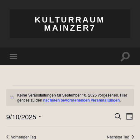
KULTURRAUM
MAINZER7
Suchfe
Mobile-
ein-/a
Menü
ein-/ausblenden
Veranstaltungen
Keine Veranstaltungen für September 10, 2025 vorgesehen. Hier
Hinweis
geht es zu den
nächsten bevorstehenden Veranstaltungen
.
für
September
9/10/2025
Verans
Ver
Suche
Tag
10,
Ans
Datum
Suche
wählen.
Nav
2025
und
Vorheriger Tag
Nächster Tag