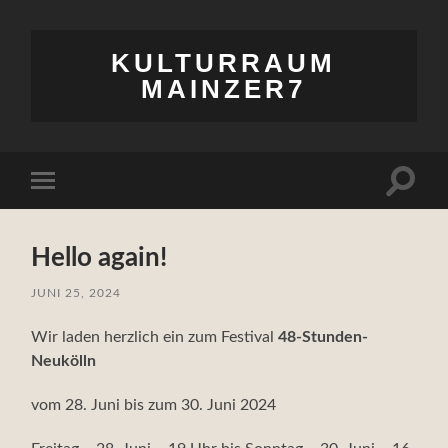
KULTURRAUM
MAINZER7
Suchfe
Mobile-
ein-/a
Menü
ein-/ausblenden
Hello again!
JUNI 25, 2024
Wir laden herzlich ein zum Festival
48-Stunden-
Neukölln
vom 28. Juni bis zum 30. Juni 2024